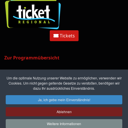
Tickets
Zur Programmübersicht
Um die optimale Nutzung unserer Website zu ermöglichen, verwenden wir
Cookies. Um nicht gegen geltende Gesetze zu verstoßen, benötigen wir
dazu Ihr ausdrückliches Einverständnis.
Kriminal Tango • Krimifestival
Ja, ich gebe mein Einverständnis!
Neunkirchen
Ablehnen
Kontakt
Datenschutz
Impressum
© 2026 Designed By mec Wirtschaftsdynamik
Weitere Informationen